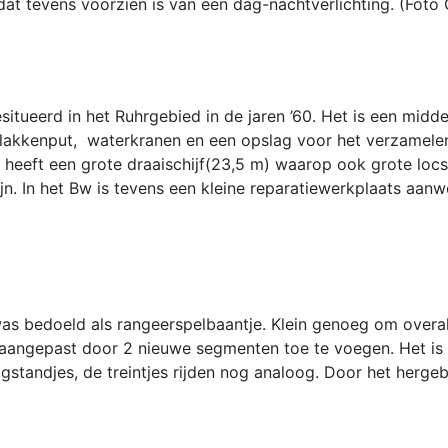
dat tevens voorzien is van een dag-nachtverlichting. (Foto
esitueerd in het Ruhrgebied in de jaren ’60. Het is een mid
akkenput, waterkranen en een opslag voor het verzamelen v
t heeft een grote draaischijf(23,5 m) waarop ook grote lo
. In het Bw is tevens een kleine reparatiewerkplaats aanwe
as bedoeld als rangeerspelbaantje. Klein genoeg om overa
n aangepast door 2 nieuwe segmenten toe te voegen. Het is
ogstandjes, de treintjes rijden nog analoog. Door het herge