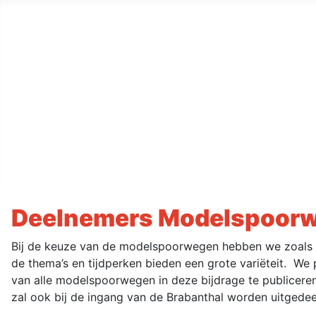
De Grote Modelspoor EXPO
Home
Commerciële deelnemers
Modelspoorwegen
Wedstrijden
Foto's (2025)
Deelnemers Modelspoor
Bij de keuze van de modelspoorwegen hebben we zoals g
de thema’s en tijdperken bieden een grote variëteit. We 
van alle modelspoorwegen in deze bijdrage te publiceren.
zal ook bij de ingang van de Brabanthal worden uitgede