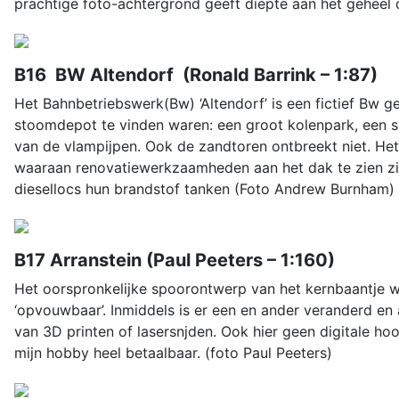
prachtige foto-achtergrond geeft diepte aan het geheel 
B16 BW Altendorf (Ronald Barrink – 1:87)
Het Bahnbetriebswerk(Bw) ‘Altendorf’ is een fictief Bw g
stoomdepot te vinden waren: een groot kolenpark, een sl
van de vlampijpen. Ook de zandtoren ontbreekt niet. He
waaraan renovatiewerkzaamheden aan het dak te zien zijn
diesellocs hun brandstof tanken (Foto Andrew Burnham)
B17 Arranstein (Paul Peeters – 1:160)
Het oorspronkelijke spoorontwerp van het kernbaantje w
‘opvouwbaar’. Inmiddels is er een en ander veranderd e
van 3D printen of lasersnjden. Ook hier geen digitale ho
mijn hobby heel betaalbaar. (foto Paul Peeters)