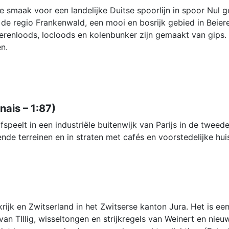
maak voor een landelijke Duitse spoorlijn in spoor Nul go
de regio Frankenwald, een mooi en bosrijk gebied in Beiere
renloods, locloods en kolenbunker zijn gemaakt van gips.
n.
ais – 1:87)
peelt in een industriële buitenwijk van Parijs in de tweed
nde terreinen en in straten met cafés en voorstedelijke hui
krijk en Zwitserland in het Zwitserse kanton Jura. Het is 
van TIllig, wisseltongen en strijkregels van Weinert en ni