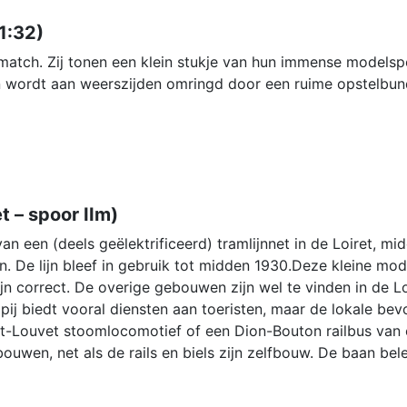
1:32)
smatch. Zij tonen een klein stukje van hun immense mode
en wordt aan weerszijden omringd door een ruime opstelbun
 – spoor IIm)
 van een (deels geëlektrificeerd) tramlijnnet in de Loiret, m
. De lijn bleef in gebruik tot midden 1930.Deze kleine model
n correct. De overige gebouwen zijn wel te vinden in de Lo
ppij biedt vooral diensten aan toeristen, maar de lokale b
orpet-Louvet stoomlocomotief of een Dion-Bouton railbus va
bouwen, net als de rails en biels zijn zelfbouw. De baan be