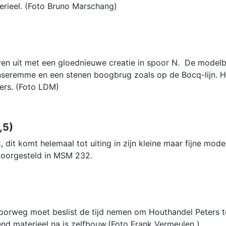
terieel. (Foto Bruno Marschang)
n uit met een gloednieuwe creatie in spoor N. De modelb
eremme en een stenen boogbrug zoals op de Bocq-lijn. Het
ers. (Foto LDM)
,5)
, dit komt helemaal tot uiting in zijn kleine maar fijne m
 voorgesteld in MSM 232.
oorweg moet beslist de tijd nemen om Houthandel Peters 
lend materieel na is zelfbouw.(Foto Frank Vermeulen )